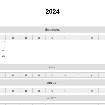
2024
февраль
в
п
в
с
ч
п
с
6
13
20
27
май
в
п
в
с
ч
п
с
август
в
п
в
с
ч
п
с
ноябрь