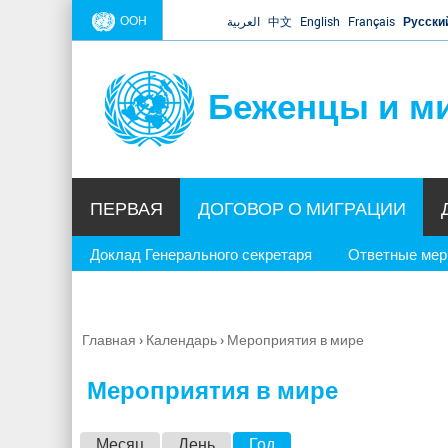
ООН
العربية
中文
English
Français
Русски
Беженцы и м
ПЕРВАЯ
ДОГОВОР О МИГРАЦИИ
Доклад Генерального секретаря
Ответные ме
Главная
›
Календарь
›
Мероприятия в мире
Вы
здесь
Мероприятия в мире
Г
Месяц
День
Год
(активная вкладка)