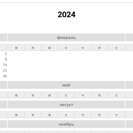
2024
февраль
в
п
в
с
ч
п
с
2
9
16
23
30
май
в
п
в
с
ч
п
с
август
в
п
в
с
ч
п
с
ноябрь