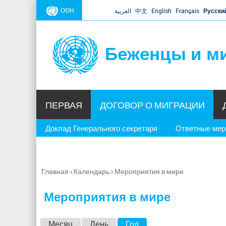
ООН
العربية
中文
English
Français
Русски
Беженцы и м
ПЕРВАЯ
ДОГОВОР О МИГРАЦИИ
Доклад Генерального секретаря
Ответные ме
Главная
›
Календарь
›
Мероприятия в мире
Вы
здесь
Мероприятия в мире
Г
Месяц
День
Год
(активная вкладка)