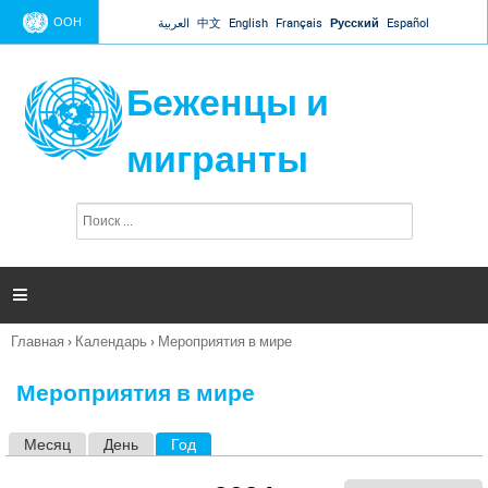
Jump to navigation
ООН
العربية
中文
English
Français
Русский
Español
Беженцы и
мигранты
П
Ф
о
о
и
р
с
к
м

а
п
Главная
›
Календарь
›
Мероприятия в мире
о
Вы
и
здесь
с
Мероприятия в мире
к
а
Месяц
День
Год
(активная вкладка)
Г
л