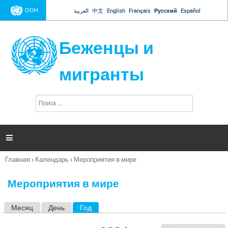
Jump to navigation
ООН
العربية
中文
English
Français
Русский
Español
Беженцы и
мигранты
П
Ф
о
о
и
р
с
к
м

а
п
Главная
›
Календарь
›
Мероприятия в мире
о
Вы
и
здесь
с
Мероприятия в мире
к
а
Месяц
День
Год
(активная вкладка)
Г
л