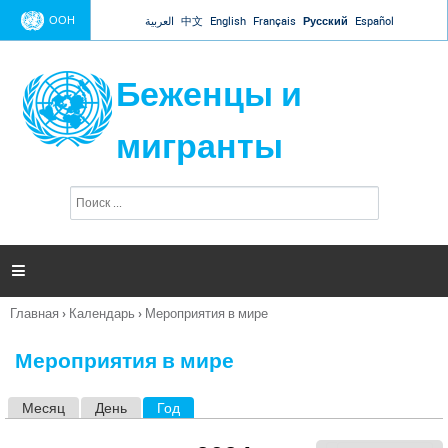
Jump to navigation
ООН
العربية
中文
English
Français
Русский
Español
Беженцы и
мигранты
П
Ф
о
о
и
р
с
к
м

а
п
Главная
›
Календарь
›
Мероприятия в мире
о
Вы
и
здесь
с
Мероприятия в мире
к
а
Месяц
День
Год
(активная вкладка)
Г
л