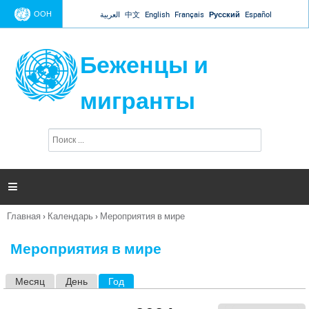
Jump to navigation
ООН
العربية
中文
English
Français
Русский
Español
Беженцы и
мигранты
П
Ф
о
о
и
р
с
к
м

а
п
Главная
›
Календарь
›
Мероприятия в мире
о
Вы
и
здесь
с
Мероприятия в мире
к
а
Месяц
День
Год
(активная вкладка)
Г
л