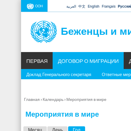
ООН
العربية
中文
English
Français
Русски
Беженцы и м
ПЕРВАЯ
ДОГОВОР О МИГРАЦИИ
Доклад Генерального секретаря
Ответные ме
Главная
›
Календарь
›
Мероприятия в мире
Вы
здесь
Мероприятия в мире
Г
Месяц
День
Год
(активная вкладка)