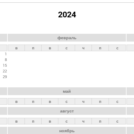
2024
февраль
в
п
в
с
ч
п
с
1
8
15
22
29
май
в
п
в
с
ч
п
с
август
в
п
в
с
ч
п
с
ноябрь