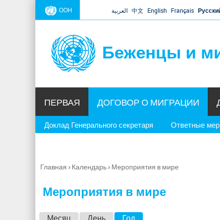
ООН
العربية
中文
English
Français
Русски
Беженцы и м
ПЕРВАЯ
ДОГОВОР О МИГРАЦИИ
Доклад Генерального секретаря
Ответные ме
Главная
›
Календарь
›
Мероприятия в мире
Вы
здесь
Мероприятия в мире
Г
Месяц
День
Год
(активная вкладка)