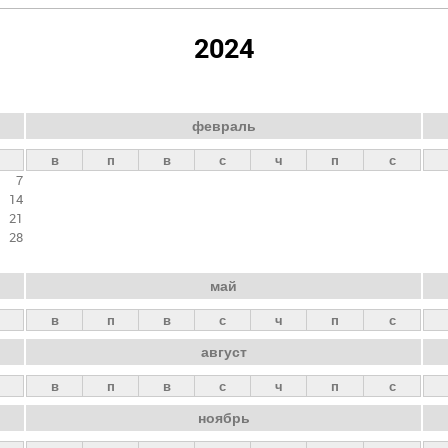
2024
февраль
в
п
в
с
ч
п
с
7
14
21
28
май
в
п
в
с
ч
п
с
август
в
п
в
с
ч
п
с
ноябрь