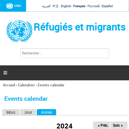
Jump to navigation
ONU
العربية
中文
English
Français
Русский
Español
Réfugiés et migrants
R
F
e
o
c
r
h
e
m
r

u
c
l
h
Accueil
›
Calendrier
›
Events calendar
a
e
Vous
r
i
êtes
r
Events calendar
ici
e
d
Mois
Jour
Année
(onglet actif)
O
e
r
n
e
2024
« Préc.
Suiv. »
g