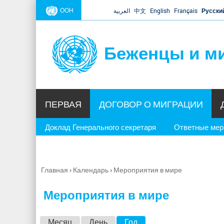
ООН
العربية
中文
English
Français
Русски
Беженцы и м
ПЕРВАЯ
ДОГОВОР О МИГРАЦИИ
Доклад Генерального секретаря
Ответные ме
Главная
›
Календарь
›
Мероприятия в мире
Вы
здесь
Мероприятия в мире
Г
Месяц
День
Год
(активная вкладка)