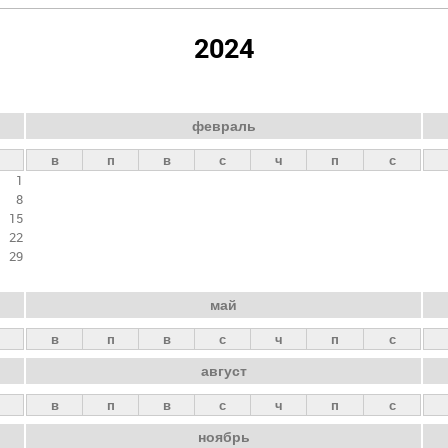
2024
февраль
в
п
в
с
ч
п
с
1
8
15
22
29
май
в
п
в
с
ч
п
с
август
в
п
в
с
ч
п
с
ноябрь