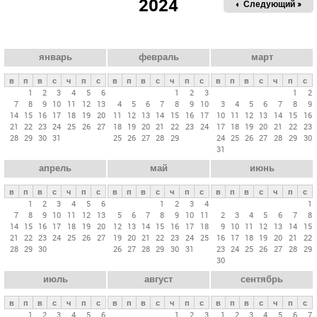
2024
« Пред.
Следующий »
а
в
н
ы
январь
февраль
март
е
в
п
в
с
ч
п
с
в
п
в
с
ч
п
с
в
п
в
с
ч
п
с
в
1
2
3
4
5
6
1
2
3
1
2
7
8
9
10
11
12
13
4
5
6
7
8
9
10
3
4
5
6
7
8
9
к
14
15
16
17
18
19
20
11
12
13
14
15
16
17
10
11
12
13
14
15
16
л
21
22
23
24
25
26
27
18
19
20
21
22
23
24
17
18
19
20
21
22
23
28
29
30
31
25
26
27
28
29
24
25
26
27
28
29
30
а
31
д
апрель
май
июнь
к
и
в
п
в
с
ч
п
с
в
п
в
с
ч
п
с
в
п
в
с
ч
п
с
1
2
3
4
5
6
1
2
3
4
1
7
8
9
10
11
12
13
5
6
7
8
9
10
11
2
3
4
5
6
7
8
14
15
16
17
18
19
20
12
13
14
15
16
17
18
9
10
11
12
13
14
15
21
22
23
24
25
26
27
19
20
21
22
23
24
25
16
17
18
19
20
21
22
28
29
30
26
27
28
29
30
31
23
24
25
26
27
28
29
30
июль
август
сентябрь
в
п
в
с
ч
п
с
в
п
в
с
ч
п
с
в
п
в
с
ч
п
с
1
2
3
4
5
6
1
2
3
1
2
3
4
5
6
7