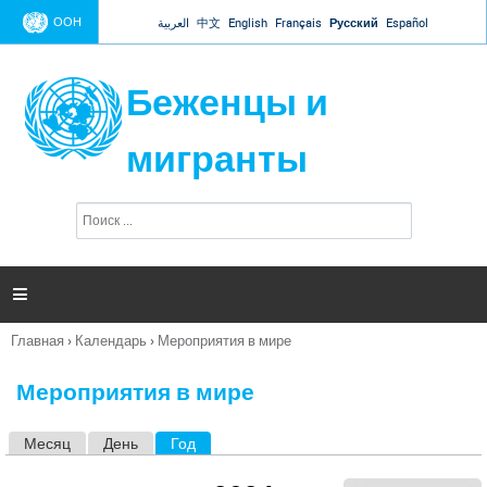
Jump to navigation
ООН
العربية
中文
English
Français
Русский
Español
Беженцы и
мигранты
П
Ф
о
о
и
р
с
к
м

а
п
Главная
›
Календарь
›
Мероприятия в мире
о
Вы
и
здесь
с
Мероприятия в мире
к
а
Месяц
День
Год
(активная вкладка)
Г
л