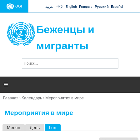
Jump to navigation
ООН
العربية
中文
English
Français
Русский
Español
Беженцы и
мигранты
П
Ф
о
о
и
р
с
к
м

а
п
Главная
›
Календарь
›
Мероприятия в мире
о
Вы
и
здесь
с
Мероприятия в мире
к
а
Месяц
День
Год
(активная вкладка)
Г
л