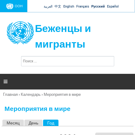
Jump to navigation
ООН
العربية
中文
English
Français
Русский
Español
Беженцы и
мигранты
П
Ф
о
о
и
р
с
к
м

а
п
Главная
›
Календарь
›
Мероприятия в мире
о
Вы
и
здесь
с
Мероприятия в мире
к
а
Месяц
День
Год
(активная вкладка)
Г
л