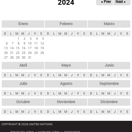
ú
2024
« Prev
Next »
l
s
a
q
p
u
e
a
Enero
Febrero
Marzo
d
s
a
D
L
M
M
J
V
S
D
L
M
M
J
V
S
D
L
M
M
J
V
S
p
1
2
3
4
5
6
7
8
9
10
11
12
r
13
14
15
16
17
18
19
i
20
21
22
23
24
25
26
27
28
29
30
31
n
Abril
Mayo
Junio
c
i
D
L
M
M
J
V
S
D
L
M
M
J
V
S
D
L
M
M
J
V
S
p
Julio
Agosto
Septiembre
a
D
L
M
M
J
V
S
D
L
M
M
J
V
S
D
L
M
M
J
V
S
l
e
Octubre
Noviembre
Diciembre
s
D
L
M
M
J
V
S
D
L
M
M
J
V
S
D
L
M
M
J
V
S
COPYRIGHT © 2026 UNITED NATIONS