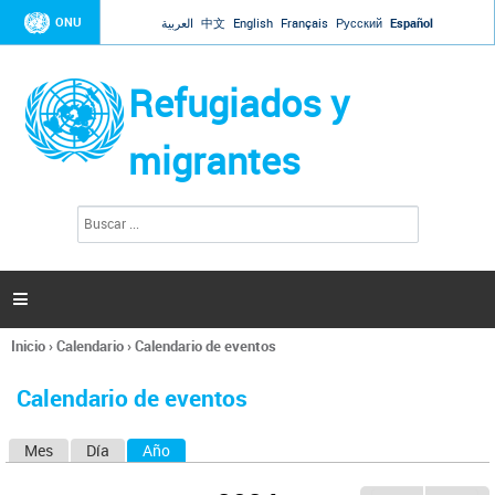
Jump to navigation
ONU
العربية
中文
English
Français
Русский
Español
Refugiados y
migrantes
B
F
u
o
s
r
c
a
m
r

u
l
Inicio
›
Calendario
›
Calendario de eventos
a
Se
r
encuentra
i
Calendario de eventos
usted
o
aquí
d
Mes
Día
Año
(solapa activa)
S
e
b
o