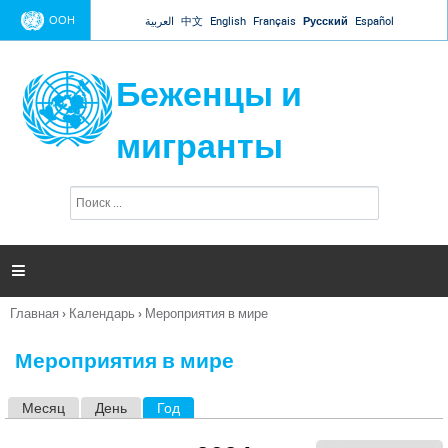
Jump to navigation
ООН
العربية
中文
English
Français
Русский
Español
Беженцы и
мигранты
П
Ф
о
о
и
р
с
к
м

а
п
Главная
›
Календарь
›
Мероприятия в мире
о
Вы
и
здесь
с
Мероприятия в мире
к
а
Месяц
День
Год
(активная вкладка)
Г
л