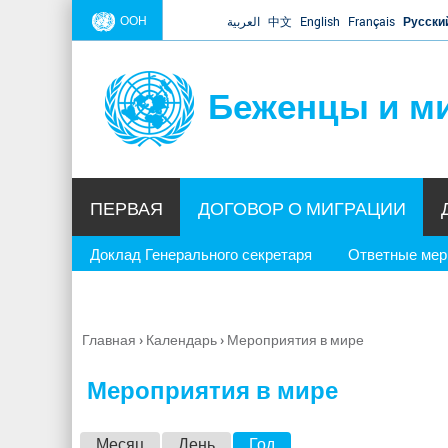
ООН
العربية
中文
English
Français
Русски
Беженцы и м
ПЕРВАЯ
ДОГОВОР О МИГРАЦИИ
Доклад Генерального секретаря
Ответные ме
Главная
›
Календарь
›
Мероприятия в мире
Вы
здесь
Мероприятия в мире
Г
Месяц
День
Год
(активная вкладка)