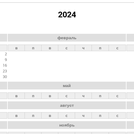
2024
февраль
в
п
в
с
ч
п
с
2
9
16
23
30
май
в
п
в
с
ч
п
с
август
в
п
в
с
ч
п
с
ноябрь