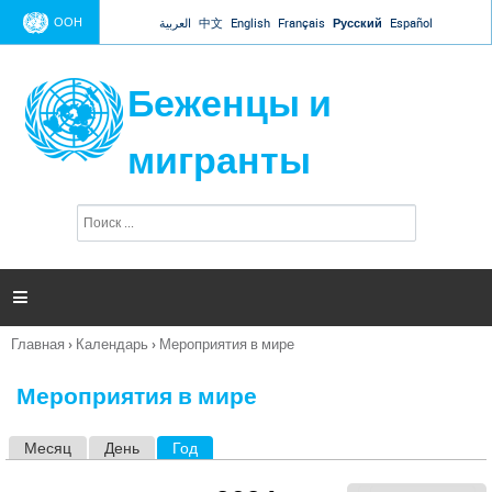
Jump to navigation
ООН
العربية
中文
English
Français
Русский
Español
Беженцы и
мигранты
П
Ф
о
о
и
р
с
к
м

а
п
Главная
›
Календарь
›
Мероприятия в мире
о
Вы
и
здесь
с
Мероприятия в мире
к
а
Месяц
День
Год
(активная вкладка)
Г
л