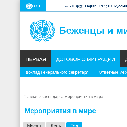
ООН
العربية
中文
English
Français
Русски
Беженцы и м
ПЕРВАЯ
ДОГОВОР О МИГРАЦИИ
Доклад Генерального секретаря
Ответные ме
Главная
›
Календарь
›
Мероприятия в мире
Вы
здесь
Мероприятия в мире
Г
Месяц
День
Год
(активная вкладка)