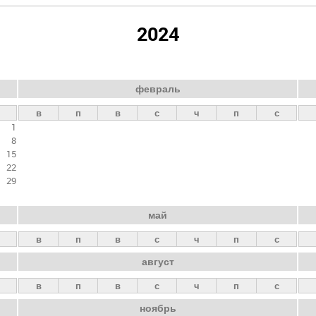
2024
февраль
в
п
в
с
ч
п
с
1
8
15
22
29
май
в
п
в
с
ч
п
с
август
в
п
в
с
ч
п
с
ноябрь