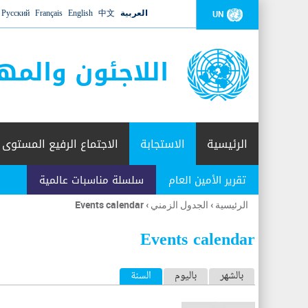
العربية
中文
English
Français
Русский
UN
اللاجئون والمه
الرئيسية
الاستجابة
الاجتماع الرفيع المستوى
تقرير الأمين العام
سلسلة مناسبات عالمية
الرئيسية
›
الجدول الزمني
›
Events calendar
أنت
هنا
Events calendar
ا
بالشهر
باليوم
السنة
(علامة التبويب النشطة)
ل