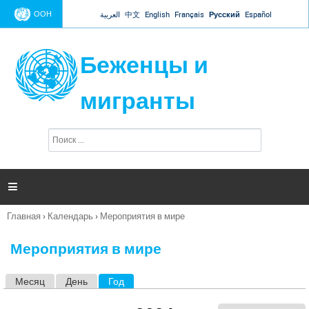
Jump to navigation
ООН
العربية
中文
English
Français
Русский
Español
Беженцы и
мигранты
П
Ф
о
о
и
р
с
к
м

а
п
Главная
›
Календарь
›
Мероприятия в мире
о
Вы
и
здесь
с
Мероприятия в мире
к
а
Месяц
День
Год
(активная вкладка)
Г
л