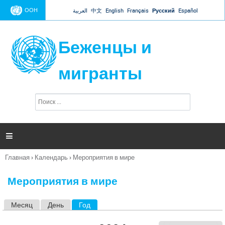
Jump to navigation
ООН
العربية
中文
English
Français
Русский
Español
Беженцы и
мигранты
П
Ф
о
о
и
р
с
к
м

а
п
Главная
›
Календарь
›
Мероприятия в мире
о
Вы
и
здесь
с
Мероприятия в мире
к
а
Месяц
День
Год
(активная вкладка)
Г
л