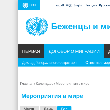
ООН
العربية
中文
English
Français
Русски
Беженцы и м
ПЕРВАЯ
ДОГОВОР О МИГРАЦИИ
Доклад Генерального секретаря
Ответные ме
Главная
›
Календарь
›
Мероприятия в мире
Вы
здесь
Мероприятия в мире
Г
Месяц
День
Год
(активная вкладка)