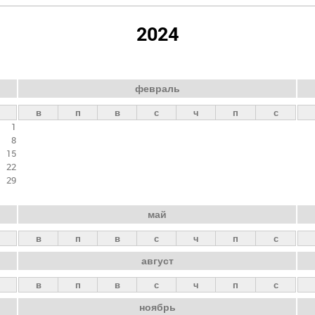
2024
февраль
в
п
в
с
ч
п
с
1
8
15
22
29
май
в
п
в
с
ч
п
с
август
в
п
в
с
ч
п
с
ноябрь