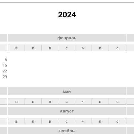
2024
февраль
в
п
в
с
ч
п
с
1
8
15
22
29
май
в
п
в
с
ч
п
с
август
в
п
в
с
ч
п
с
ноябрь