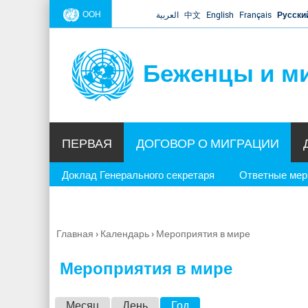
ООН
العربية
中文
English
Français
Русски
Беженцы и м
ПЕРВАЯ
ДОГОВОР О МИГРАЦИИ
Доклад Генерального секретаря
Ответные ме
Главная
›
Календарь
›
Мероприятия в мире
Вы
здесь
Мероприятия в мире
Г
Месяц
День
Год
(активная вкладка)