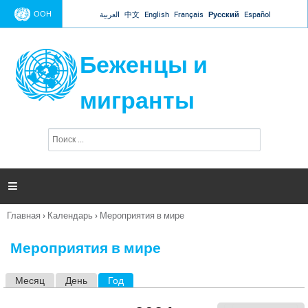
Jump to navigation
ООН
العربية
中文
English
Français
Русский
Español
Беженцы и
мигранты
П
Ф
о
о
и
р
с
к
м

а
п
Главная
›
Календарь
›
Мероприятия в мире
о
Вы
и
здесь
с
Мероприятия в мире
к
а
Месяц
День
Год
(активная вкладка)
Г
л