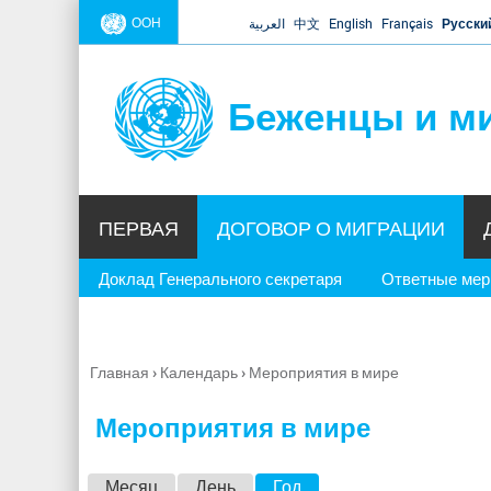
ООН
العربية
中文
English
Français
Русски
Беженцы и м
ПЕРВАЯ
ДОГОВОР О МИГРАЦИИ
Доклад Генерального секретаря
Ответные ме
Главная
›
Календарь
›
Мероприятия в мире
Вы
здесь
Мероприятия в мире
Г
Месяц
День
Год
(активная вкладка)