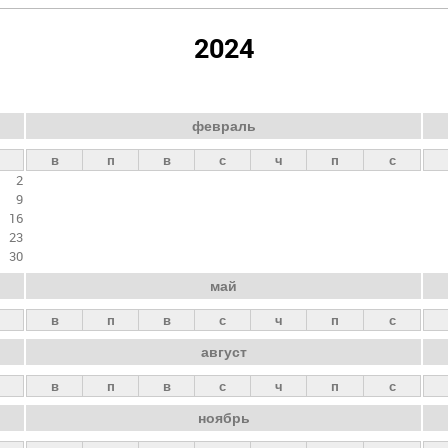
2024
февраль
в
п
в
с
ч
п
с
2
9
16
23
30
май
в
п
в
с
ч
п
с
август
в
п
в
с
ч
п
с
ноябрь