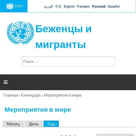
Jump to navigation
ООН
العربية
中文
English
Français
Русский
Español
Беженцы и
мигранты
П
Ф
о
о
и
р
с
к
м

а
п
Главная
›
Календарь
›
Мероприятия в мире
о
Вы
и
здесь
с
Мероприятия в мире
к
а
Месяц
День
Год
(активная вкладка)
Г
л