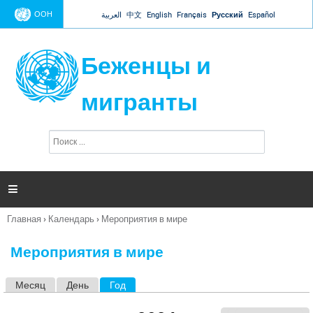
Jump to navigation
ООН
العربية
中文
English
Français
Русский
Español
Беженцы и
мигранты
П
Ф
о
о
и
р
с
к
м

а
п
Главная
›
Календарь
›
Мероприятия в мире
о
Вы
и
здесь
с
Мероприятия в мире
к
а
Месяц
День
Год
(активная вкладка)
Г
л