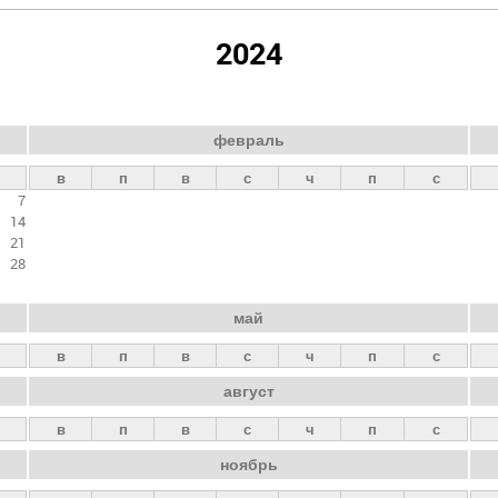
2024
февраль
в
п
в
с
ч
п
с
7
14
21
28
май
в
п
в
с
ч
п
с
август
в
п
в
с
ч
п
с
ноябрь