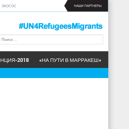
ЭКОСОС
НАШИ ПАРТНЕРЫ
П
Ф
о
о
и
р
с
м
к
НЦИЯ-2018
«НА ПУТИ В МАРРАКЕШ»
а
п
о
и
с
к
а