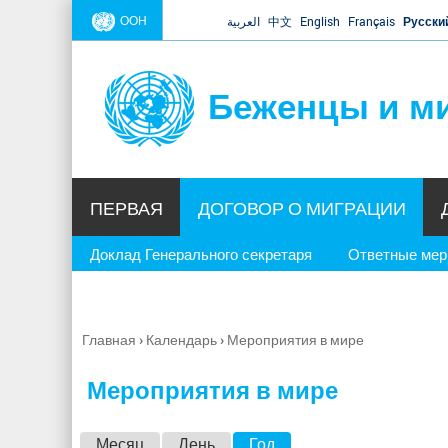
ООН
العربية
中文
English
Français
Русски
Беженцы и м
ПЕРВАЯ
ДОГОВОР О МИГРАЦИИ
Доклад Генерального секретаря
Ответные ме
Главная
›
Календарь
›
Мероприятия в мире
Вы
здесь
Мероприятия в мире
Г
Месяц
День
Год
(активная вкладка)