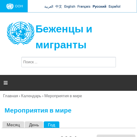
Jump to navigation
ООН
العربية
中文
English
Français
Русский
Español
Беженцы и
мигранты
П
Ф
о
о
и
р
с
к
м

а
п
Главная
›
Календарь
›
Мероприятия в мире
о
Вы
и
здесь
с
Мероприятия в мире
к
а
Месяц
День
Год
(активная вкладка)
Г
л