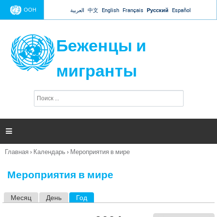
Jump to navigation
ООН
العربية
中文
English
Français
Русский
Español
Беженцы и
мигранты
П
Ф
о
о
и
р
с
к
м

а
п
Главная
›
Календарь
›
Мероприятия в мире
о
Вы
и
здесь
с
Мероприятия в мире
к
а
Месяц
День
Год
(активная вкладка)
Г
л