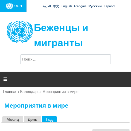
Jump to navigation
ООН
العربية
中文
English
Français
Русский
Español
Беженцы и
мигранты
П
Ф
о
о
и
р
с
к
м

а
п
Главная
›
Календарь
›
Мероприятия в мире
о
Вы
и
здесь
с
Мероприятия в мире
к
а
Месяц
День
Год
(активная вкладка)
Г
л