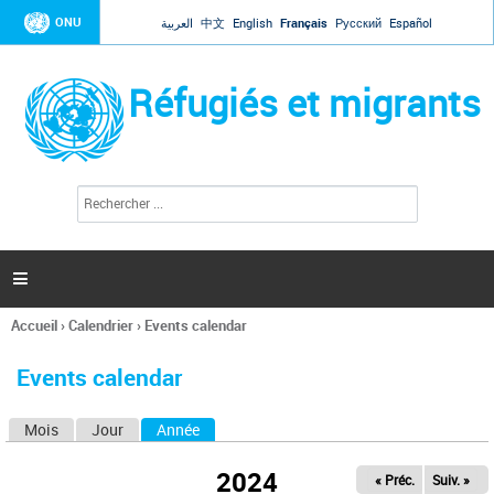
Jump to navigation
ONU
العربية
中文
English
Français
Русский
Español
Réfugiés et migrants
R
F
e
o
c
r
h
e
m
r

u
c
l
h
Accueil
›
Calendrier
›
Events calendar
a
e
Vous
r
i
êtes
r
Events calendar
ici
e
d
Mois
Jour
Année
(onglet actif)
O
e
r
n
e
2024
« Préc.
Suiv. »
g