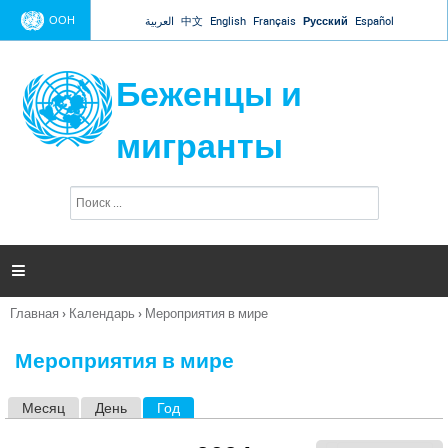
Jump to navigation
ООН
العربية
中文
English
Français
Русский
Español
Беженцы и
мигранты
П
Ф
о
о
и
р
с
к
м

а
п
Главная
›
Календарь
›
Мероприятия в мире
о
Вы
и
здесь
с
Мероприятия в мире
к
а
Месяц
День
Год
(активная вкладка)
Г
л