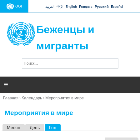
Jump to navigation
ООН
العربية
中文
English
Français
Русский
Español
Беженцы и
мигранты
П
Ф
о
о
и
р
с
к
м

а
п
Главная
›
Календарь
›
Мероприятия в мире
о
Вы
и
здесь
с
Мероприятия в мире
к
а
Месяц
День
Год
(активная вкладка)
Г
л