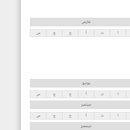
مارس
ا
ث
أ
خ
ج
س
يونيو
ا
ث
أ
خ
ج
س
سبتمبر
ا
ث
أ
خ
ج
س
ديسمبر