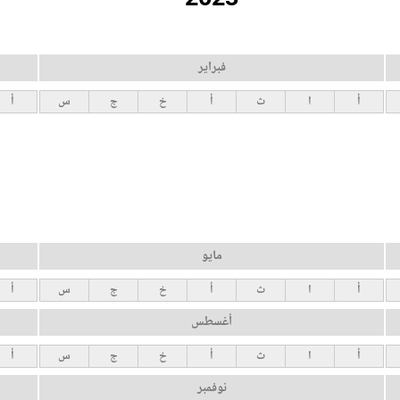
فبراير
أ
ا
ث
أ
خ
ج
س
أ
مايو
أ
ا
ث
أ
خ
ج
س
أ
أغسطس
أ
ا
ث
أ
خ
ج
س
أ
نوفمبر