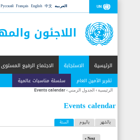
العربية
中文
English
Français
Русский
UN
اللاجئون والمه
الرئيسية
الاستجابة
الاجتماع الرفيع المستوى
تقرير الأمين العام
سلسلة مناسبات عالمية
الرئيسية
›
الجدول الزمني
›
Events calendar
أنت
هنا
Events calendar
ا
بالشهر
باليوم
السنة
(علامة التبويب النشطة)
ل
Next »