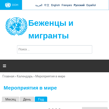
Jump to navigation
ООН
العربية
中文
English
Français
Русский
Español
Беженцы и
мигранты
П
Ф
о
о
и
р
с
к
м

а
п
Главная
›
Календарь
›
Мероприятия в мире
о
Вы
и
здесь
с
Мероприятия в мире
к
а
Месяц
День
Год
(активная вкладка)
Г
л