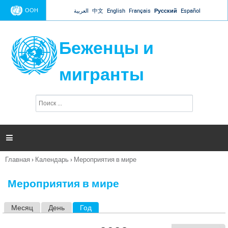
Jump to navigation
ООН
العربية
中文
English
Français
Русский
Español
Беженцы и
мигранты
П
Ф
о
о
и
р
с
к
м

а
п
Главная
›
Календарь
›
Мероприятия в мире
о
Вы
и
здесь
с
Мероприятия в мире
к
а
Месяц
День
Год
(активная вкладка)
Г
л