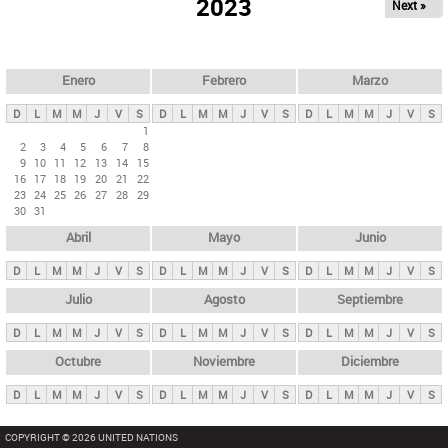
ú
2023
Next »
l
s
a
q
p
u
e
a
Enero
Febrero
Marzo
d
s
a
D
L
M
M
J
V
S
D
L
M
M
J
V
S
D
L
M
M
J
V
S
p
1
2
3
4
5
6
7
8
r
9
10
11
12
13
14
15
i
16
17
18
19
20
21
22
23
24
25
26
27
28
29
n
30
31
c
Abril
Mayo
Junio
i
p
D
L
M
M
J
V
S
D
L
M
M
J
V
S
D
L
M
M
J
V
S
a
Julio
Agosto
Septiembre
l
D
L
M
M
J
V
S
D
L
M
M
J
V
S
D
L
M
M
J
V
S
e
Octubre
Noviembre
Diciembre
s
D
L
M
M
J
V
S
D
L
M
M
J
V
S
D
L
M
M
J
V
S
COPYRIGHT © 2026 UNITED NATIONS