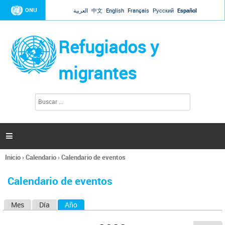
Jump to navigation
ONU
العربية
中文
English
Français
Русский
Español
Refugiados y
migrantes
B
F
u
o
s
r
c
a
m
r

u
l
Inicio
›
Calendario
›
Calendario de eventos
a
Se
r
encuentra
i
Calendario de eventos
usted
o
aquí
d
Mes
Día
Año
(solapa activa)
S
e
b
o