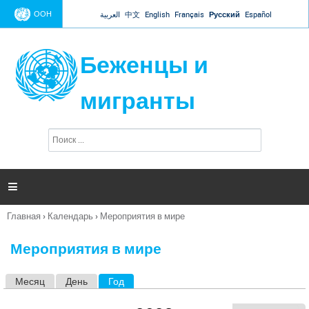
Jump to navigation
ООН
العربية
中文
English
Français
Русский
Español
Беженцы и
мигранты
П
Ф
о
о
и
р
с
к
м

а
п
Главная
›
Календарь
›
Мероприятия в мире
о
Вы
и
здесь
с
Мероприятия в мире
к
а
Месяц
День
Год
(активная вкладка)
Г
л