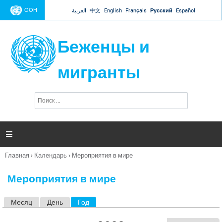
Jump to navigation
ООН
العربية
中文
English
Français
Русский
Español
Беженцы и
мигранты
П
Ф
о
о
и
р
с
к
м

а
п
Главная
›
Календарь
›
Мероприятия в мире
о
Вы
и
здесь
с
Мероприятия в мире
к
а
Месяц
День
Год
(активная вкладка)
Г
л