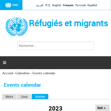
Jump to navigation
ONU
العربية
中文
English
Français
Русский
Español
Réfugiés et migrants
R
F
e
o
c
r
h
e
m
r

u
c
l
h
Accueil
›
Calendrier
›
Events calendar
a
e
Vous
r
i
êtes
r
Events calendar
ici
e
d
Mois
Jour
Année
(onglet actif)
O
e
r
n
e
2023
Suiv. »
g