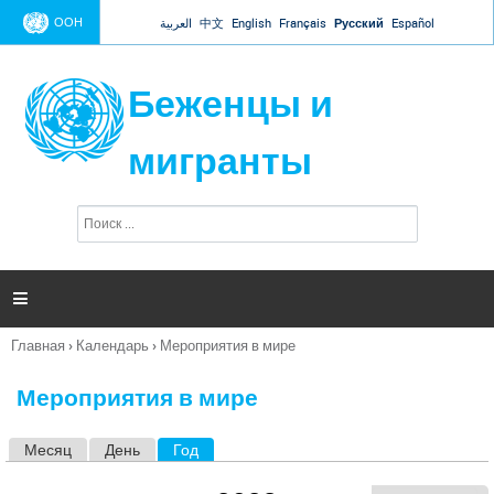
Jump to navigation
ООН
العربية
中文
English
Français
Русский
Español
Беженцы и
мигранты
П
Ф
о
о
и
р
с
к
м

а
п
Главная
›
Календарь
›
Мероприятия в мире
о
Вы
и
здесь
с
Мероприятия в мире
к
а
Месяц
День
Год
(активная вкладка)
Г
л