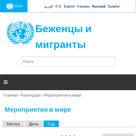
Jump to navigation
ООН
العربية
中文
English
Français
Русский
Español
Беженцы и
мигранты
П
Ф
о
о
и
р
с
к
м

а
п
Главная
›
Календарь
›
Мероприятия в мире
о
Вы
и
здесь
с
Мероприятия в мире
к
а
Месяц
День
Год
(активная вкладка)
Г
л