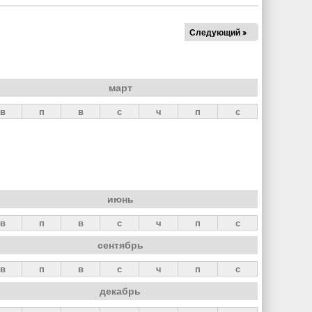
Следующий »
март
в
п
в
с
ч
п
с
июнь
в
п
в
с
ч
п
с
сентябрь
в
п
в
с
ч
п
с
декабрь