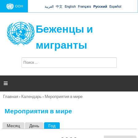
Jump to navigation
ООН
العربية
中文
English
Français
Русский
Español
Беженцы и
мигранты
П
Ф
о
о
и
р
с
к
м

а
п
Главная
›
Календарь
›
Мероприятия в мире
о
Вы
и
здесь
с
Мероприятия в мире
к
а
Месяц
День
Год
(активная вкладка)
Г
л