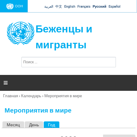
Jump to navigation
ООН
العربية
中文
English
Français
Русский
Español
Беженцы и
мигранты
П
Ф
о
о
и
р
с
к
м

а
п
Главная
›
Календарь
›
Мероприятия в мире
о
Вы
и
здесь
с
Мероприятия в мире
к
а
Месяц
День
Год
(активная вкладка)
Г
л