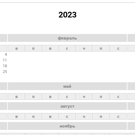
2023
февраль
в
п
в
с
ч
п
с
4
11
18
25
май
в
п
в
с
ч
п
с
август
в
п
в
с
ч
п
с
ноябрь