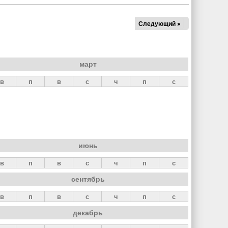
Следующий »
март
в
п
в
с
ч
п
с
июнь
в
п
в
с
ч
п
с
сентябрь
в
п
в
с
ч
п
с
декабрь