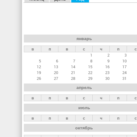
л
а
в
н
январь
ы
в
п
в
с
ч
п
с
е
1
2
3
в
5
6
7
8
9
10
к
12
13
14
15
16
17
19
20
21
22
23
24
л
26
27
28
29
30
31
а
апрель
д
в
п
в
с
ч
п
с
к
июль
и
в
п
в
с
ч
п
с
октябрь