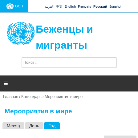
Jump to navigation
ООН
العربية
中文
English
Français
Русский
Español
Беженцы и
мигранты
П
Ф
о
о
и
р
с
к
м

а
п
Главная
›
Календарь
›
Мероприятия в мире
о
Вы
и
здесь
с
Мероприятия в мире
к
а
Месяц
День
Год
(активная вкладка)
Г
л