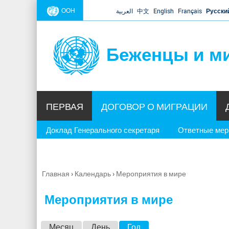
ООН
العربية
中文
English
Français
Русски
Беженцы и м
ПЕРВАЯ
ДОГОВОР О МИГРАЦИИ
Доклад Генерального секретаря
Ответные ме
Главная
›
Календарь
›
Мероприятия в мире
Вы
здесь
Мероприятия в мире
Г
Месяц
День
Год
(активная вкладка)