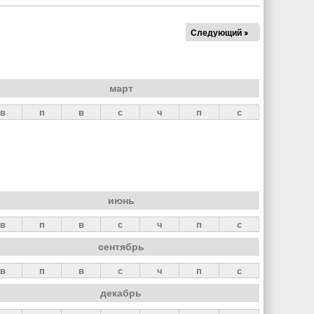
Следующий »
март
в
п
в
с
ч
п
с
июнь
в
п
в
с
ч
п
с
сентябрь
в
п
в
с
ч
п
с
декабрь