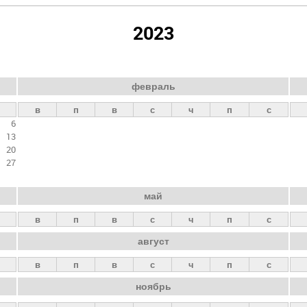
2023
февраль
в
п
в
с
ч
п
с
6
13
20
27
май
в
п
в
с
ч
п
с
август
в
п
в
с
ч
п
с
ноябрь