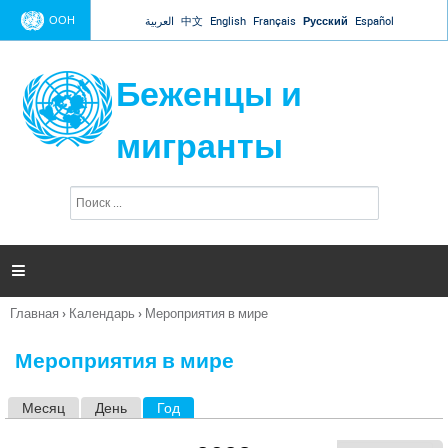
Jump to navigation
ООН
العربية
中文
English
Français
Русский
Español
Беженцы и
мигранты
П
Ф
о
о
и
р
с
к
м

а
п
Главная
›
Календарь
›
Мероприятия в мире
о
Вы
и
здесь
с
Мероприятия в мире
к
а
Месяц
День
Год
(активная вкладка)
Г
л