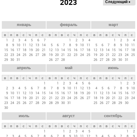
2023
Следующий »
а
в
н
ы
январь
февраль
март
е
в
п
в
с
ч
п
с
в
п
в
с
ч
п
с
в
п
в
с
ч
п
с
в
1
2
3
4
5
6
7
1
2
3
4
1
2
3
4
8
9
10
11
12
13
14
5
6
7
8
9
10
11
5
6
7
8
9
10
11
к
15
16
17
18
19
20
21
12
13
14
15
16
17
18
12
13
14
15
16
17
18
л
22
23
24
25
26
27
28
19
20
21
22
23
24
25
19
20
21
22
23
24
25
29
30
31
26
27
28
26
27
28
29
30
31
а
апрель
май
июнь
д
к
в
п
в
с
ч
п
с
в
п
в
с
ч
п
с
в
п
в
с
ч
п
с
и
1
1
2
3
4
5
6
1
2
3
2
3
4
5
6
7
8
7
8
9
10
11
12
13
4
5
6
7
8
9
10
9
10
11
12
13
14
15
14
15
16
17
18
19
20
11
12
13
14
15
16
17
16
17
18
19
20
21
22
21
22
23
24
25
26
27
18
19
20
21
22
23
24
23
24
25
26
27
28
29
28
29
30
31
25
26
27
28
29
30
30
июль
август
сентябрь
в
п
в
с
ч
п
с
в
п
в
с
ч
п
с
в
п
в
с
ч
п
с
1
1
2
3
4
5
1
2
2
3
4
5
6
7
8
6
7
8
9
10
11
12
3
4
5
6
7
8
9